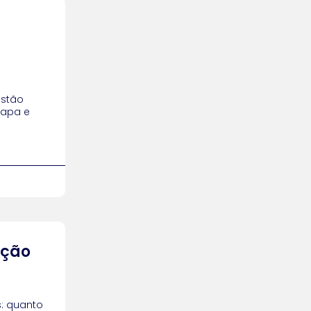
estão
tapa e
ição
s: quanto