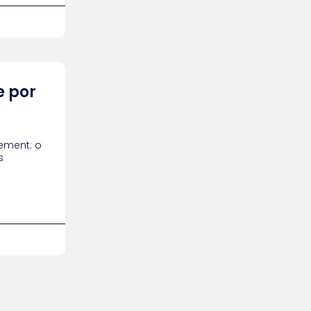
e por
ement: o
s