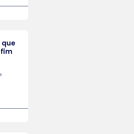
o que
 fim
e
s