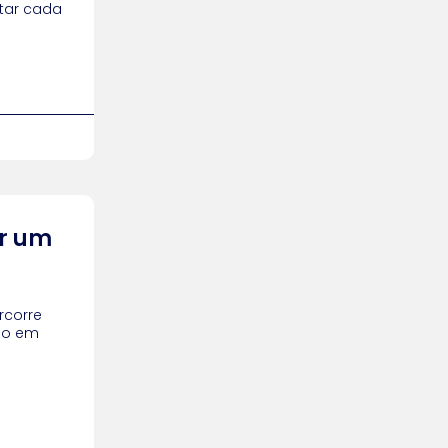
tar cada
ar um
rcorre
ido em