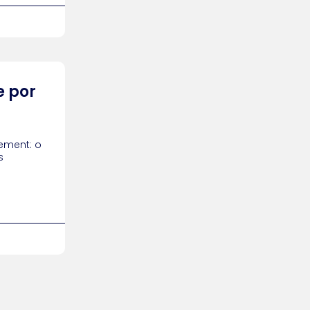
e por
ement: o
s