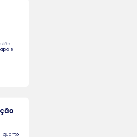
estão
tapa e
ição
s: quanto