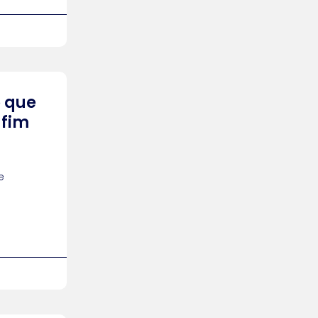
o que
 fim
e
s