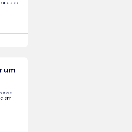
tar cada
ar um
rcorre
ido em